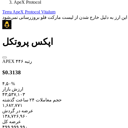
ApeX Protocol
Terra
ApeX Protocol
Vitalum
اپکس پروتکل
رتبه ۴۴۶
APEX
$0.3138
۴,۵۰%
ارزش بازار
۴۳,۵۳۷,۱۰۳
حجم معاملات ۲۴ ساعت گذشته
۱,۶۸۲,۷۷۱
عرضه در گردش
۱۳۸,۷۲۶,۹۶۰
عرضه کل
۴۹۹,۹۹۹,۹۹۰