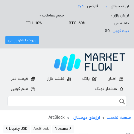
ارز دیجیتال
فارکس
۱۷۴
۰
ارزش بازار
۰
حجم معاملات
۰
دامیننس
BTC: 60%
ETH: 10%
بیت کوین
$0
ورود یا نام‌نویسی
اخبار
بلاگ
نقشه بازار
قیمت تتر
هشدار نهنگ
میم کوین
صفحه نخست
ارزهای دیجیتال
ArcBlock
Liquity USD
ArcBlock
Nosana