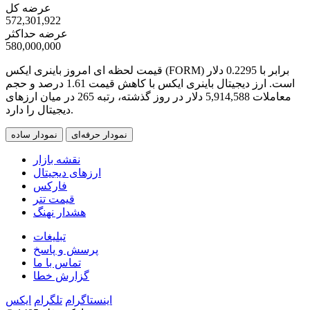
عرضه کل
572,301,922
عرضه حداکثر
580,000,000
قیمت لحظه ای امروز باینری ایکس (FORM) برابر با
0.2295
دلار
است. ارز دیجیتال باینری ایکس با کاهش قیمت
1.61
درصد و حجم
معاملات
5,914,588
دلار در روز گذشته، رتبه
265
در میان ارزهای
دیجیتال را دارد.
نمودار حرفه‌ای
نمودار ساده
نقشه بازار
ارزهای دیجیتال
فارکس
قیمت تتر
هشدار نهنگ
تبلیغات
پرسش و پاسخ
تماس با ما
گزارش خطا
اینستاگرام
تلگرام
ایکس