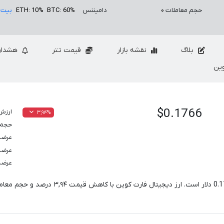
حجم معاملات
۰
دامیننس
BTC: 60%
ETH: 10%
بیت 
بلاگ
نقشه بازار
قیمت تتر
هشدار
ین
$0.1766
ارزش 
۳,۹۴%
حجم معام
عرضه
عرضه
عرضه
0.1
دلار است. ارز دیجیتال فارت کوین با کاهش قیمت
۳,۹۴
درصد و حجم معام