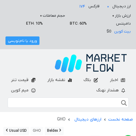
ارز دیجیتال
فارکس
۱۷۴
۰
ارزش بازار
۰
حجم معاملات
۰
دامیننس
BTC: 60%
ETH: 10%
بیت کوین
$0
ورود یا نام‌نویسی
اخبار
بلاگ
نقشه بازار
قیمت تتر
هشدار نهنگ
میم کوین
صفحه نخست
ارزهای دیجیتال
GHO
Usual USD
GHO
Beldex