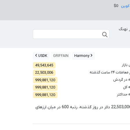
کوین
$0
 نهنگ
USDK
GRIFFAIN
Harmony
بازار
49,543,645
لات ۲۴ ساعت گذشته
22,503,006
 در گردش
999,881,120
 کل
999,881,120
 حداکثر
999,881,120
22,503,00
دلار در روز گذشته، رتبه
600
در میان ارزهای