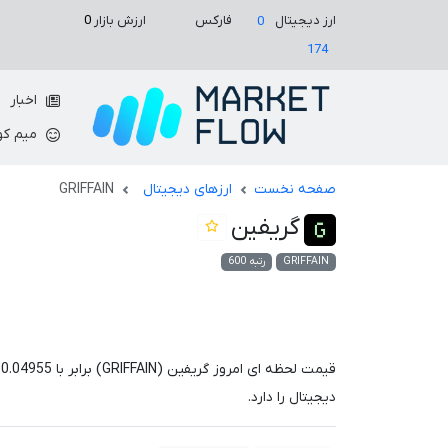
ارزش بازار
0
ارز دیجیتال
فارکس
0
174
اخبار
میم کو
صفحه نخست
ارزهای دیجیتال
GRIFFAIN
گریفین
GRIFFAIN
رتبه 600
قیمت لحظه ای امروز گریفین (GRIFFAIN) برابر با
0.04955
د
دیجیتال را دارد.