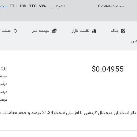
حجم معاملات
0
دامیننس
BTC: 60%
ETH: 10%
بیت 
بلاگ
نقشه بازار
قیمت تتر
هشدار
ین
$0.04955
ارزش 
21.34%
حجم معام
عرضه
عرضه
عرضه
لار است. ارز دیجیتال گریفین با افزایش قیمت
21.34
درصد و حجم معاملات
6