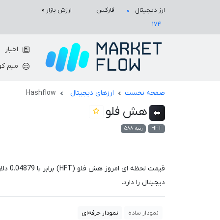
ارزش بازار
۰
ارز دیجیتال
فارکس
۰
۱۷۴
اخبار
میم کو
صفحه نخست
ارزهای دیجیتال
Hashflow
هش فلو
HFT
رتبه ۵۸۸
قیمت لحظه ای امروز هش فلو (HFT) برابر با
0.04879
دلا
دیجیتال را دارد.
نمودار ساده
نمودار حرفه‌ای