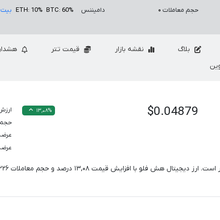
حجم معاملات
۰
دامیننس
BTC: 60%
ETH: 10%
بیت 
بلاگ
نقشه بازار
قیمت تتر
هشدار
ین
$0.04879
ارزش 
۱۳,۰۸%
حجم معام
عرضه
عرضه
ر است. ارز دیجیتال هش فلو با افزایش قیمت
۱۳,۰۸
درصد و حجم معاملات
۲۲۶