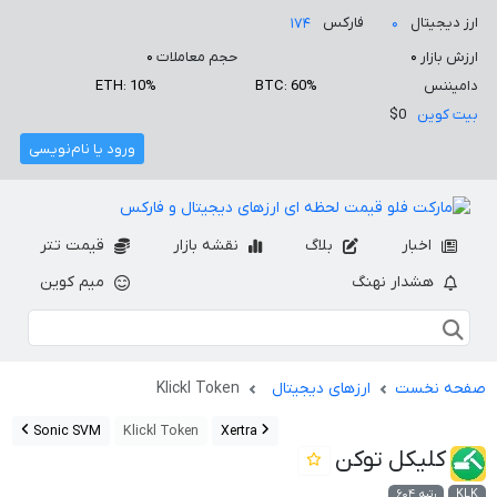
ارز دیجیتال
فارکس
۱۷۴
۰
ارزش بازار
۰
حجم معاملات
۰
دامیننس
BTC: 60%
ETH: 10%
بیت کوین
$0
ورود یا نام‌نویسی
اخبار
بلاگ
نقشه بازار
قیمت تتر
هشدار نهنگ
میم کوین
صفحه نخست
ارزهای دیجیتال
Klickl Token
Sonic SVM
Klickl Token
Xertra
کلیکل توکن
KLK
رتبه ۶۰۴