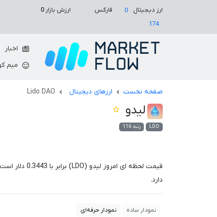
ارزش بازار
0
ارز دیجیتال
فارکس
0
174
اخبار
میم کو
صفحه نخست
ارزهای دیجیتال
Lido DAO
لیدو
LDO
رتبه 116
قیمت لحظه ای امروز لیدو (LDO) برابر با
0.3443
دلار است.
دارد.
نمودار ساده
نمودار حرفه‌ای