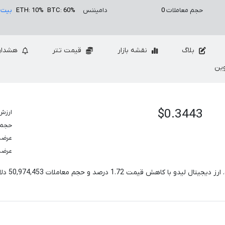
حجم معاملات
0
دامیننس
BTC: 60%
ETH: 10%
بیت 
بلاگ
نقشه بازار
قیمت تتر
هشدار
ین
$0.3443
ارزش 
1.72%
حجم معام
عرضه
عرضه
 ارز دیجیتال لیدو با کاهش قیمت
1.72
درصد و حجم معاملات
50,974,453
دلا