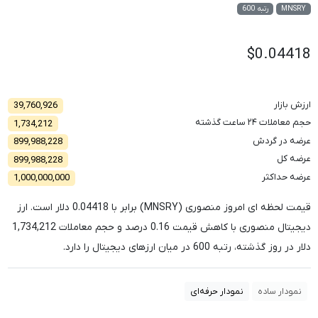
MNSRY
رتبه 600
$0.04418
0.16%
ارزش بازار
39,760,926
حجم معاملات ۲۴ ساعت گذشته
1,734,212
عرضه در گردش
899,988,228
عرضه کل
899,988,228
عرضه حداکثر
1,000,000,000
قیمت لحظه ای امروز منصوری (MNSRY) برابر با
0.04418
دلار است. ارز
دیجیتال منصوری با کاهش قیمت
0.16
درصد و حجم معاملات
1,734,212
دلار در روز گذشته، رتبه
600
در میان ارزهای دیجیتال را دارد.
نمودار ساده
نمودار حرفه‌ای