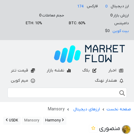
ارز دیجیتال
فارکس
174
0
ارزش بازار
0
حجم معاملات
0
دامیننس
BTC: 60%
ETH: 10%
بیت کوین
$0
اخبار
بلاگ
نقشه بازار
قیمت تتر
هشدار نهنگ
میم کوین
صفحه نخست
ارزهای دیجیتال
Mansory
USDK
Mansory
Harmony
منصوری