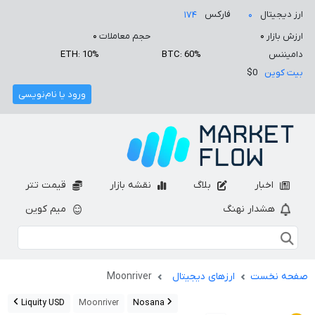
ارز دیجیتال
فارکس
۱۷۴
۰
ارزش بازار
۰
حجم معاملات
۰
دامیننس
BTC: 60%
ETH: 10%
بیت کوین
$0
ورود یا نام‌نویسی
اخبار
بلاگ
نقشه بازار
قیمت تتر
هشدار نهنگ
میم کوین
صفحه نخست
ارزهای دیجیتال
Moonriver
Liquity USD
Moonriver
Nosana