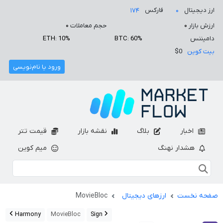
ارز دیجیتال
فارکس
۱۷۴
۰
ارزش بازار
۰
حجم معاملات
۰
دامیننس
BTC: 60%
ETH: 10%
بیت کوین
$0
ورود یا نام‌نویسی
اخبار
بلاگ
نقشه بازار
قیمت تتر
هشدار نهنگ
میم کوین
صفحه نخست
ارزهای دیجیتال
MovieBloc
Harmony
MovieBloc
Sign