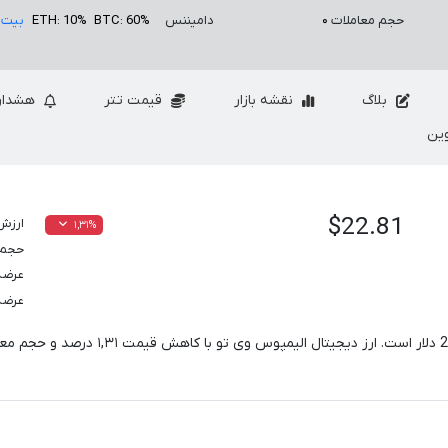
حجم معاملات
۰
دامیننس
BTC: 60%
ETH: 10%
بیت 
بلاگ
نقشه بازار
قیمت تتر
هشدار
ین
$22.81
ارزش 
۱,۳۱%
حجم معام
عرضه
عرضه
2
دلار است. ارز دیجیتال الیمپوس وی تو با کاهش قیمت
۱,۳۱
درصد و حجم معا