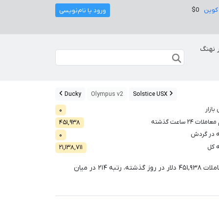
کوین
$0
ورود یا نام‌نویسی
 نهنگ
Ducky
Olympus v2
Solstice USX
بازار
۰
لات ۲۴ ساعت گذشته
۴۵۱,۹۳۸
 در گردش
۰
 کل
۲۱,۱۳۸,۷۱۱
ملات
۴۵۱,۹۳۸
دلار در روز گذشته، رتبه
۲۱۴
در میان