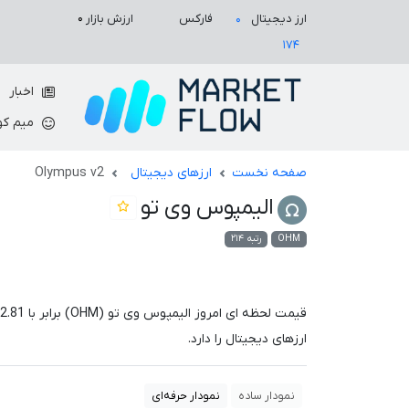
ارزش بازار
۰
ارز دیجیتال
فارکس
۰
۱۷۴
اخبار
میم کو
صفحه نخست
ارزهای دیجیتال
Olympus v2
الیمپوس وی تو
OHM
رتبه ۲۱۴
قیمت لحظه ای امروز الیمپوس وی تو (OHM) برابر با
2.81
ارزهای دیجیتال را دارد.
نمودار ساده
نمودار حرفه‌ای