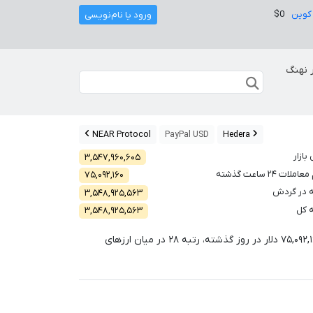
کوین
$0
ورود یا نام‌نویسی
 نهنگ
NEAR Protocol
PayPal USD
Hedera
بازار
۳,۵۴۷,۹۶۰,۶۰۵
لات ۲۴ ساعت گذشته
۷۵,۰۹۲,۱۶۰
 در گردش
۳,۵۴۸,۹۲۵,۵۶۳
 کل
۳,۵۴۸,۹۲۵,۵۶۳
۷۵,۰۹۲,۱
دلار در روز گذشته، رتبه
۲۸
در میان ارزهای