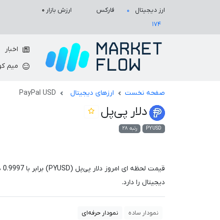
ارزش بازار
۰
ارز دیجیتال
فارکس
۰
۱۷۴
اخبار
میم کو
صفحه نخست
ارزهای دیجیتال
PayPal USD
دلار پی‌پل
PYUSD
رتبه ۲۸
قیمت لحظه ای امروز دلار پی‌پل (PYUSD) برابر با
0.9997
د
دیجیتال را دارد.
نمودار ساده
نمودار حرفه‌ای