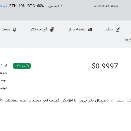
حجم معاملات
۰
دامیننس
BTC: 60%
ETH: 10%
بیت 
بلاگ
نقشه بازار
قیمت تتر
هشدار
ین
$0.9997
ارزش 
۰,۰۱%
حجم معام
عرضه
عرضه
لار است. ارز دیجیتال دلار پی‌پل با افزایش قیمت
۰,۰۱
درصد و حجم معاملات
۶۰