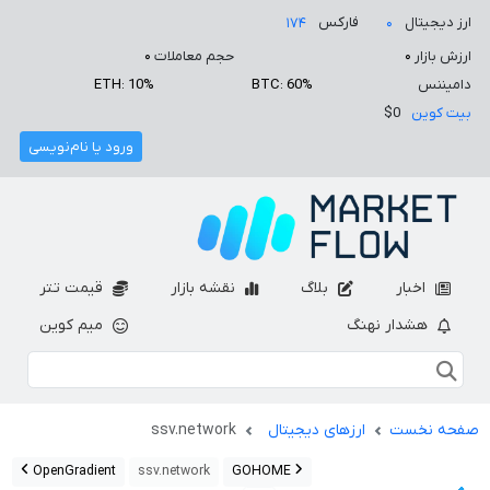
ارز دیجیتال
فارکس
۱۷۴
۰
ارزش بازار
۰
حجم معاملات
۰
دامیننس
BTC: 60%
ETH: 10%
بیت کوین
$0
ورود یا نام‌نویسی
اخبار
بلاگ
نقشه بازار
قیمت تتر
هشدار نهنگ
میم کوین
صفحه نخست
ارزهای دیجیتال
ssv.network
OpenGradient
ssv.network
GOHOME