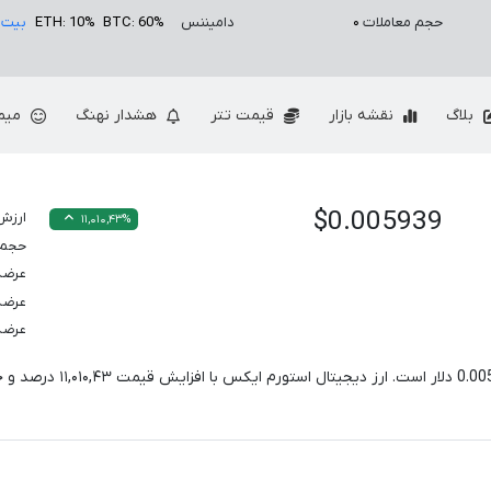
حجم معاملات
۰
دامیننس
BTC: 60%
ETH: 10%
بیت 
بلاگ
نقشه بازار
قیمت تتر
هشدار نهنگ
میم
$0.005939
ارزش 
۱۱,۰۱۰,۴۳%
حجم معام
عرضه
عرضه
عرضه
0.00
دلار است. ارز دیجیتال استورم ایکس با افزایش قیمت
۱۱,۰۱۰,۴۳
درصد و ح