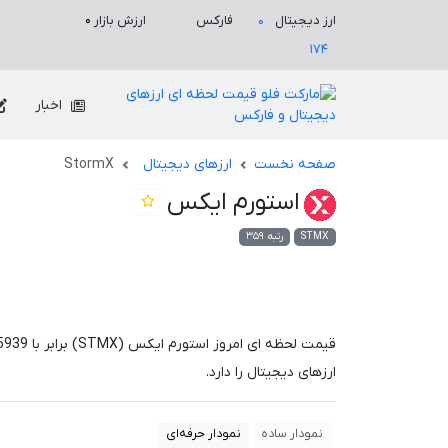
ارزش بازار
۰
ارز دیجیتال
فارکس
۰
۱۷۴
اخبار
صفحه نخست
ارزهای دیجیتال
StormX
استورم ایکس
STMX
رتبه ۳۵۹
قیمت لحظه ای امروز استورم ایکس (STMX) برابر با
5939
ارزهای دیجیتال را دارد.
نمودار ساده
نمودار حرفه‌ای