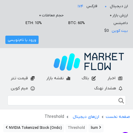
ارز دیجیتال
فارکس
۱۷۴
۰
ارزش بازار
۰
حجم معاملات
۰
دامیننس
BTC: 60%
ETH: 10%
بیت کوین
$0
ورود یا نام‌نویسی
اخبار
بلاگ
نقشه بازار
قیمت تتر
هشدار نهنگ
میم کوین
صفحه نخست
ارزهای دیجیتال
Threshold
NVIDIA Tokenized Stock (Ondo)
Threshold
lium