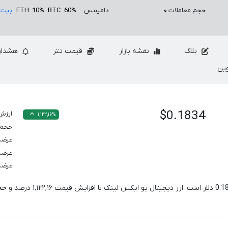
حجم معاملات
۰
دامیننس
BTC: 60%
ETH: 10%
بیت 
بلاگ
نقشه بازار
قیمت تتر
هشدار
ین
$0.1834
ارزش 
۱,۱۲۲,۱۶%
حجم معام
عرضه
عرضه
عرضه
0.1
دلار است. ارز دیجیتال یو ایکس لینک با افزایش قیمت
۱,۱۲۲,۱۶
درصد و حج