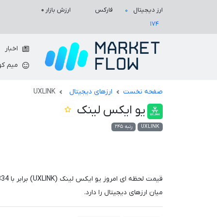
ارزش بازار
۰
ارز دیجیتال
فارکس
۰
۱۷۴
اخبار
میم کو
صفحه نخست
ارزهای دیجیتال
UXLINK
یو ایکس لینک
UXLINK
رتبه ۲۴۵
قیمت لحظه ای امروز یو ایکس لینک (UXLINK) برابر با
834
میان ارزهای دیجیتال را دارد.