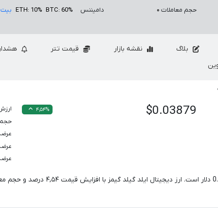
حجم معاملات
۰
دامیننس
BTC: 60%
ETH: 10%
بیت 
بلاگ
نقشه بازار
قیمت تتر
هشدار
ین
$0.03879
ارزش 
۴,۵۴%
حجم معام
عرضه
عرضه
عرضه
0
دلار است. ارز دیجیتال ایلد گیلد گیمز با افزایش قیمت
۴,۵۴
درصد و حجم مع