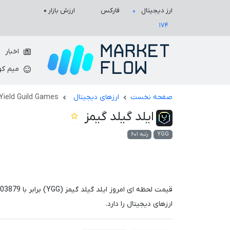
ارزش بازار
۰
ارز دیجیتال
فارکس
۰
۱۷۴
اخبار
میم کو
صفحه نخست
ارزهای دیجیتال
Yield Guild Games
ایلد گیلد گیمز
YGG
رتبه ۶۰۱
قیمت لحظه ای امروز ایلد گیلد گیمز (YGG) برابر با
.03879
ارزهای دیجیتال را دارد.