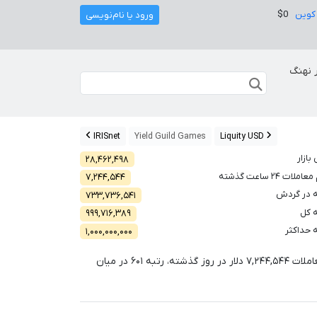
کوین
$0
ورود یا نام‌نویسی
 نهنگ
IRISnet
Yield Guild Games
Liquity USD
بازار
۲۸,۴۶۲,۴۹۸
لات ۲۴ ساعت گذشته
۷,۲۴۴,۵۴۴
 در گردش
۷۳۳,۷۳۶,۵۴۱
 کل
۹۹۹,۷۱۶,۳۸۹
 حداکثر
۱,۰۰۰,۰۰۰,۰۰۰
املات
۷,۲۴۴,۵۴۴
دلار در روز گذشته، رتبه
۶۰۱
در میان