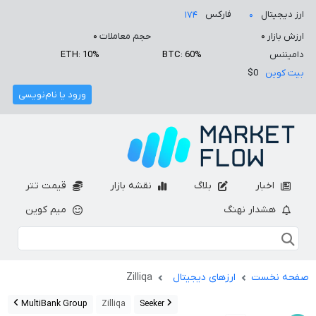
ارز دیجیتال
فارکس
۱۷۴
۰
ارزش بازار
۰
حجم معاملات
۰
دامیننس
BTC: 60%
ETH: 10%
بیت کوین
$0
ورود یا نام‌نویسی
اخبار
بلاگ
نقشه بازار
قیمت تتر
هشدار نهنگ
میم کوین
صفحه نخست
ارزهای دیجیتال
Zilliqa
MultiBank Group
Zilliqa
Seeker