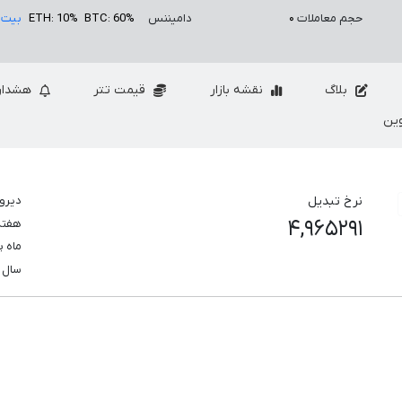
حجم معاملات
۰
دامیننس
BTC: 60%
ETH: 10%
بیت 
بلاگ
نقشه بازار
قیمت تتر
هشدار
ین
نرخ تبدیل
دیرو
۴,۹۶۵۲۹۱
هفت
ماه 
سال