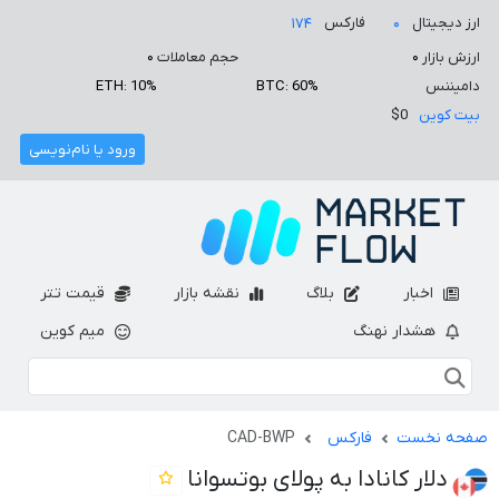
ارز دیجیتال
فارکس
۱۷۴
۰
ارزش بازار
۰
حجم معاملات
۰
دامیننس
BTC: 60%
ETH: 10%
بیت کوین
$0
ورود یا نام‌نویسی
اخبار
بلاگ
نقشه بازار
قیمت تتر
هشدار نهنگ
میم کوین
صفحه نخست
فارکس
CAD-BWP
دلار کانادا به پولای بوتسوانا