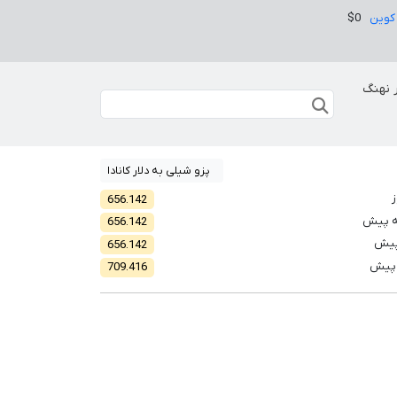
کوین
$0
 نهنگ
پزو شیلی به دلار کانادا
ز
656.142
ه پیش
656.142
پیش
656.142
 پیش
709.416