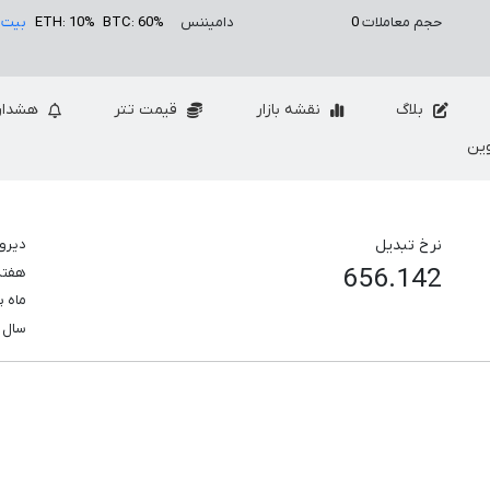
حجم معاملات
0
دامیننس
BTC: 60%
ETH: 10%
بیت 
بلاگ
نقشه بازار
قیمت تتر
هشدار
ین
نرخ تبدیل
دیرو
656.142
هفت
ماه 
سال