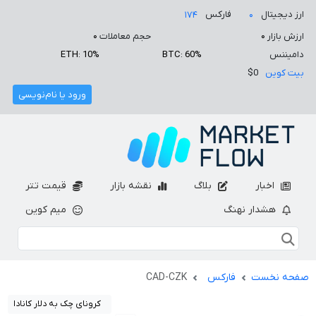
ارز دیجیتال
فارکس
۱۷۴
۰
ارزش بازار
۰
حجم معاملات
۰
دامیننس
BTC: 60%
ETH: 10%
بیت کوین
$0
ورود یا نام‌نویسی
اخبار
بلاگ
نقشه بازار
قیمت تتر
هشدار نهنگ
میم کوین
صفحه نخست
فارکس
CAD-CZK
کرونای چک به دلار کانادا