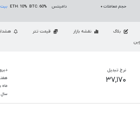
حجم معاملات
۰
دامیننس
BTC: 60%
ETH: 10%
بیت 
بلاگ
نقشه بازار
قیمت تتر
هشدار
ین
نرخ تبدیل
دیرو
۳۷,۱۷۰
هفت
ماه 
سال