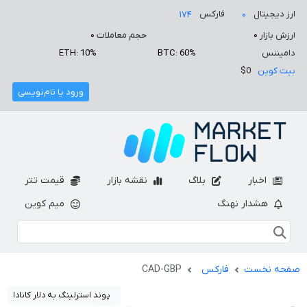
ارز دیجیتال
فارکس
۱۷۴
۰
ارزش بازار
۰
حجم معاملات
۰
دامیننس
BTC: 60%
ETH: 10%
بیت کوین
$0
ورود یا نام‌نویسی
اخبار
بلاگ
نقشه بازار
قیمت تتر
هشدار نهنگ
میم کوین
صفحه نخست
فارکس
CAD-GBP
پوند استرلینگ به دلار کانادا