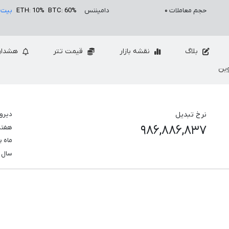
حجم معاملات
۰
دامیننس
BTC: 60%
ETH: 10%
بیت 
بلاگ
نقشه بازار
قیمت تتر
هشدار
ین
نرخ تبدیل
دیرو
۹۸۶,۸۸۶,۸۳۷
هفت
ماه 
سال