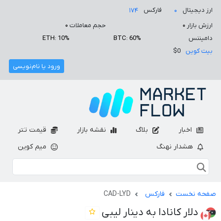
ارز دیجیتال
فارکس
۱۷۴
۰
ارزش بازار
۰
حجم معاملات
۰
دامیننس
BTC: 60%
ETH: 10%
بیت کوین
$0
ورود یا نام‌نویسی
اخبار
بلاگ
نقشه بازار
قیمت تتر
هشدار نهنگ
میم کوین
صفحه نخست
فارکس
CAD-LYD
دلار کانادا به دینار لیبی