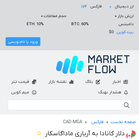
ارز دیجیتال
فارکس
۱۷۴
۰
ارزش بازار
۰
حجم معاملات
۰
دامیننس
BTC: 60%
ETH: 10%
بیت کوین
$0
ورود یا نام‌نویسی
اخبار
بلاگ
نقشه بازار
قیمت تتر
هشدار نهنگ
میم کوین
صفحه نخست
فارکس
CAD-MGA
دلار کانادا به آریاری ماداگاسکار