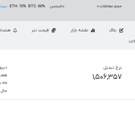
حجم معاملات
۰
دامیننس
BTC: 60%
ETH: 10%
بیت 
بلاگ
نقشه بازار
قیمت تتر
هشدار
ین
نرخ تبدیل
دیرو
۱,۵۰۶,۳۵۷
هفت
ماه 
سال