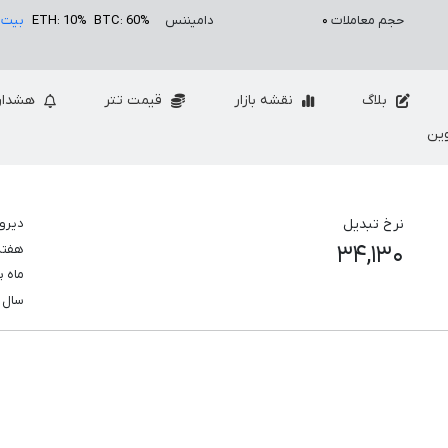
حجم معاملات
۰
دامیننس
BTC: 60%
ETH: 10%
بیت 
بلاگ
نقشه بازار
قیمت تتر
هشدار
ین
نرخ تبدیل
دیرو
۳۴,۱۳۰
هفت
ماه 
سال