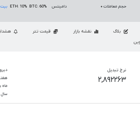
حجم معاملات
۰
دامیننس
BTC: 60%
ETH: 10%
بیت 
بلاگ
نقشه بازار
قیمت تتر
هشدار
ین
نرخ تبدیل
دیرو
۲,۸۹۲۲۶۳
هفت
ماه 
سال