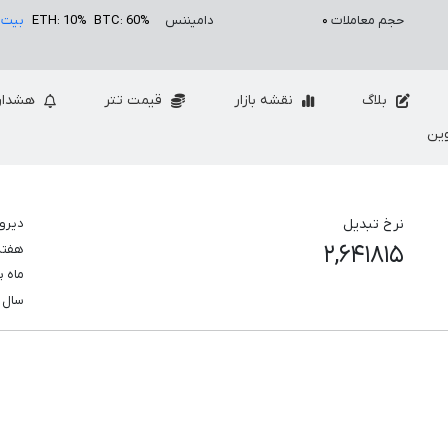
حجم معاملات
۰
دامیننس
BTC: 60%
ETH: 10%
بیت 
بلاگ
نقشه بازار
قیمت تتر
هشدار
ین
نرخ تبدیل
دیرو
۲,۶۴۱۸۱۵
هفت
ماه 
سال