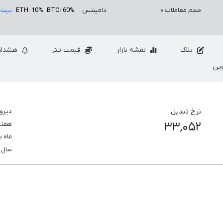
حجم معاملات
۰
دامیننس
BTC: 60%
ETH: 10%
بیت 
بلاگ
نقشه بازار
قیمت تتر
هشدار
ین
نرخ تبدیل
دیرو
۳۳,۰۵۲
هفت
ماه 
سال