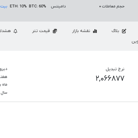
حجم معاملات
۰
دامیننس
BTC: 60%
ETH: 10%
بیت 
بلاگ
نقشه بازار
قیمت تتر
هشدار
ین
نرخ تبدیل
دیرو
۲,۰۶۶۸۷۷
هفت
ماه 
سال