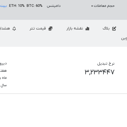
حجم معاملات
۰
دامیننس
BTC: 60%
ETH: 10%
بیت 
بلاگ
نقشه بازار
قیمت تتر
هشدار
ین
نرخ تبدیل
دیرو
۳,۲۳۳۴۴۷
هفت
ماه 
سال