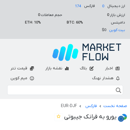
ارز دیجیتال
فارکس
174
0
ارزش بازار
0
حجم معاملات
0
دامیننس
BTC: 60%
ETH: 10%
بیت کوین
$0
اخبار
بلاگ
نقشه بازار
قیمت تتر
هشدار نهنگ
میم کوین
صفحه نخست
فارکس
EUR-DJF
یورو به فرانک جیبوتی