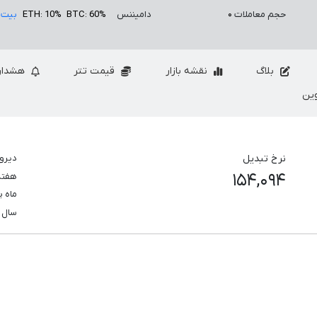
حجم معاملات
۰
دامیننس
BTC: 60%
ETH: 10%
بیت 
بلاگ
نقشه بازار
قیمت تتر
هشدار
ین
نرخ تبدیل
دیرو
۱۵۴,۰۹۴
هفت
ماه 
سال