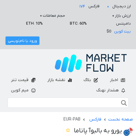
ارز دیجیتال
فارکس
۱۷۴
۰
ارزش بازار
۰
حجم معاملات
۰
دامیننس
BTC: 60%
ETH: 10%
بیت کوین
$0
ورود یا نام‌نویسی
اخبار
بلاگ
نقشه بازار
قیمت تتر
هشدار نهنگ
میم کوین
صفحه نخست
فارکس
EUR-PAB
یورو به بالبوآ پاناما