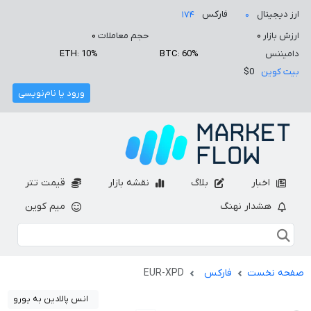
ارز دیجیتال
فارکس
۱۷۴
۰
ارزش بازار
۰
حجم معاملات
۰
دامیننس
BTC: 60%
ETH: 10%
بیت کوین
$0
ورود یا نام‌نویسی
اخبار
بلاگ
نقشه بازار
قیمت تتر
هشدار نهنگ
میم کوین
صفحه نخست
فارکس
EUR-XPD
انس پالادین به یورو