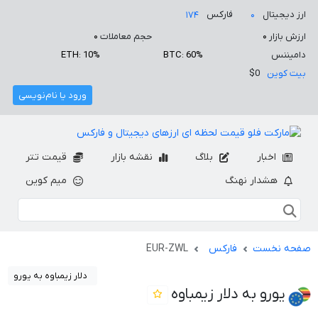
ارز دیجیتال
فارکس
۱۷۴
۰
ارزش بازار
۰
حجم معاملات
۰
دامیننس
BTC: 60%
ETH: 10%
بیت کوین
$0
ورود یا نام‌نویسی
اخبار
بلاگ
نقشه بازار
قیمت تتر
هشدار نهنگ
میم کوین
صفحه نخست
فارکس
EUR-ZWL
دلار زیمباوه به یورو
یورو به دلار زیمباوه