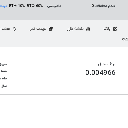
حجم معاملات
0
دامیننس
BTC: 60%
ETH: 10%
بیت 
بلاگ
نقشه بازار
قیمت تتر
هشدار
ین
نرخ تبدیل
دیرو
0.004966
هفت
ماه 
سال