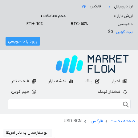
ارز دیجیتال
فارکس
۱۷۴
۰
ارزش بازار
۰
حجم معاملات
۰
دامیننس
BTC: 60%
ETH: 10%
بیت کوین
$0
ورود یا نام‌نویسی
اخبار
بلاگ
نقشه بازار
قیمت تتر
هشدار نهنگ
میم کوین
صفحه نخست
فارکس
USD-BGN
لو بلغارستان به دلار آمریکا