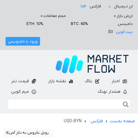
ارز دیجیتال
فارکس
۱۷۴
۰
ارزش بازار
۰
حجم معاملات
۰
دامیننس
BTC: 60%
ETH: 10%
بیت کوین
$0
ورود یا نام‌نویسی
اخبار
بلاگ
نقشه بازار
قیمت تتر
هشدار نهنگ
میم کوین
صفحه نخست
فارکس
USD-BYN
روبل بلاروس به دلار آمریکا