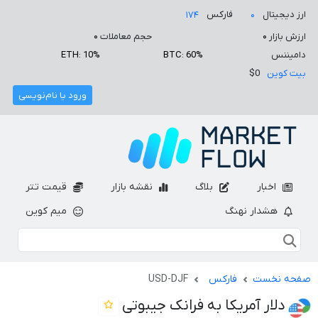
ارز دیجیتال
فارکس
۱۷۴
۰
ارزش بازار
۰
حجم معاملات
۰
دامیننس
BTC: 60%
ETH: 10%
بیت کوین
$0
ورود یا نام‌نویسی
اخبار
بلاگ
نقشه بازار
قیمت تتر
هشدار نهنگ
میم کوین
صفحه نخست
فارکس
USD-DJF
دلار آمریکا به فرانک جیبوتی