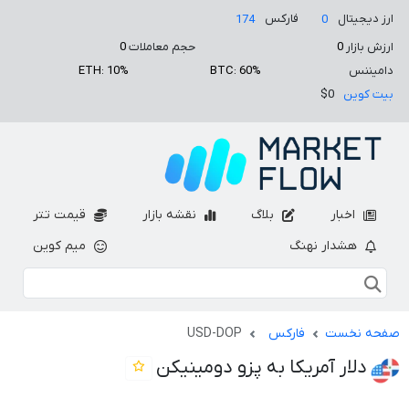
ارز دیجیتال
فارکس
174
0
ارزش بازار
0
حجم معاملات
0
دامیننس
BTC: 60%
ETH: 10%
بیت کوین
$0
اخبار
بلاگ
نقشه بازار
قیمت تتر
هشدار نهنگ
میم کوین
صفحه نخست
فارکس
USD-DOP
دلار آمریکا به پزو دومینیکن