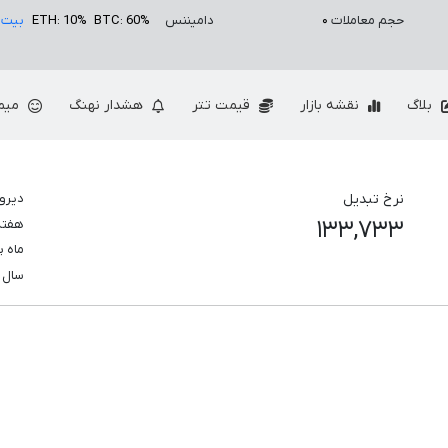
حجم معاملات
۰
دامیننس
BTC: 60%
ETH: 10%
بیت 
بلاگ
نقشه بازار
قیمت تتر
هشدار نهنگ
میم
نرخ تبدیل
دیرو
۱۳۳,۷۳۳
هفت
ماه 
سال