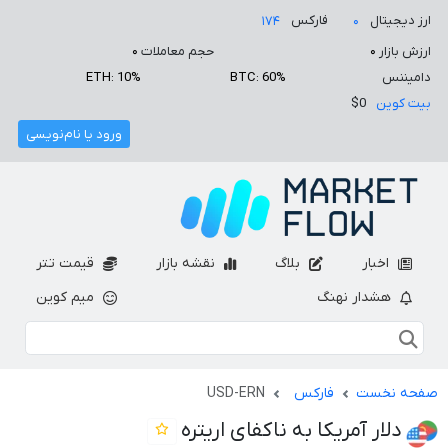
ارز دیجیتال
فارکس
۱۷۴
۰
ارزش بازار
۰
حجم معاملات
۰
دامیننس
BTC: 60%
ETH: 10%
بیت کوین
$0
ورود یا نام‌نویسی
اخبار
بلاگ
نقشه بازار
قیمت تتر
هشدار نهنگ
میم کوین
صفحه نخست
فارکس
USD-ERN
دلار آمریکا به ناکفای اریتره