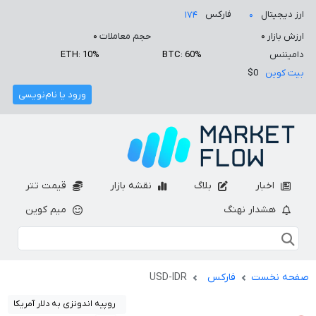
ارز دیجیتال
فارکس
۱۷۴
۰
ارزش بازار
۰
حجم معاملات
۰
دامیننس
BTC: 60%
ETH: 10%
بیت کوین
$0
ورود یا نام‌نویسی
اخبار
بلاگ
نقشه بازار
قیمت تتر
هشدار نهنگ
میم کوین
صفحه نخست
فارکس
USD-IDR
روپیه اندونزی به دلار آمریکا