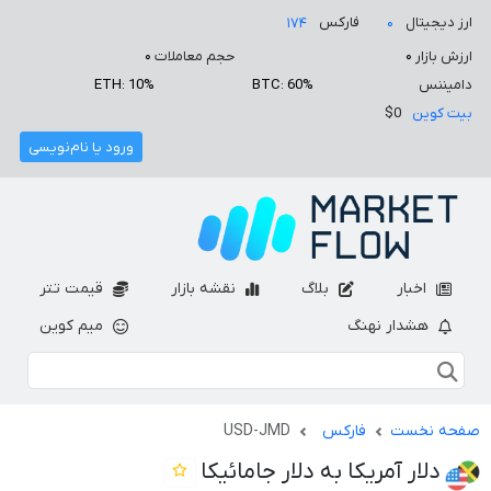
ارز دیجیتال
فارکس
۱۷۴
۰
ارزش بازار
۰
حجم معاملات
۰
دامیننس
BTC: 60%
ETH: 10%
بیت کوین
$0
ورود یا نام‌نویسی
اخبار
بلاگ
نقشه بازار
قیمت تتر
هشدار نهنگ
میم کوین
صفحه نخست
فارکس
USD-JMD
دلار آمریکا به دلار جامائیکا